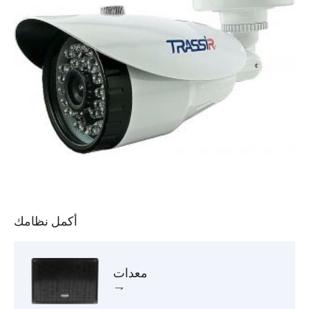
أكمل نظامك
معدات