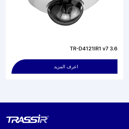
الكهربائية عبر كابل الشبكة. الحد الأقصى لاستهلاك الطاقة 3.4 واط.
الأبعاد - 207.6 × 76.5 × 86.0 مم. الوزن - 350 جم.
TR-D4121IR1 v7 3.6
اعرف المزيد