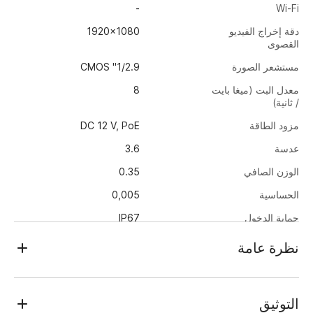
-
Wi-Fi
دقة إخراج الفيديو
1920x1080
القصوى
مستشعر الصورة
1/2.9" CMOS
معدل البت (ميغا بايت
8
/ ثانية)
مزود الطاقة
DC 12 V, PoE
عدسة
3.6
الوزن الصافي
0.35
الحساسية
0,005
حماية الدخول
IP67
أبعاد
207.6x76.5x86
نظرة عامة
استهلاك الطاقة
3.4
TRASSIR TR-D2B5 v2 (3.6 mm)
درجة حرارة العمل
-40…+60
تم تصميم كاميرا IP بدقة 2 ميجابكسل (1920 × 1080) للعمل على
التوثيق
مدار الساعة في الظروف الخارجية: الغلاف المعدني يحميها من الرطوبة
الوضع النهاري/الليلي
الميكانيكي يرفلتر