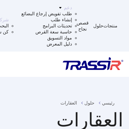
دعم
طلب تفويض إرجاع البضائع
إنشاء طلب
شركا
قصص
منتجات
حلول
تحديثات البرامج
البح
نجاح
حاسبة سعة القرص
كن ش
مواد التسويق
دليل المعرض
رئيسي
حلول
العقارات
العقارات