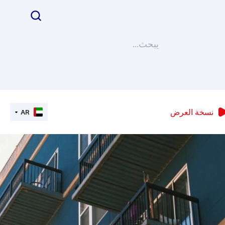
نسخة العرض
AR