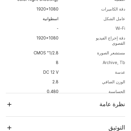
دقة الكاميرات
1920x1080
عامل الشكل
اسطوانية
-
Wi-Fi
دقة إخراج الفيديو
1920x1080
القصوى
مستشعر الصورة
1/2.8" CMOS
8
Archive, Tb
عدسة
DC 12 V
الوزن الصافي
2.8
الحساسية
0.480
التخزين المحلي
0,0015
نظرة عامة
Yes
IR
TRASSIR TR-D2121CL3 (2.8 mm)
مادة القضية
Metal
هي كاميرا IP بدقة 2 ميجابكسل (1920×1080) تعمل باستخدام
التوثيق
مستشعر ضوء شديد الحساسية (0.0015 لوكس) مقاس 1/2.8 بوصة،
184.7 x 66.5 x 63
Power PoE