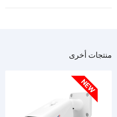
وهي مزودة بعدسة سريعة (F/1.0) وإضاءة خلفية LED بمدى تصوير 35
درجة حرارة العمل
-40°C … +60°C
مترًا، الأمر الذي يتيح بث فيديو ملون على مدار الساعة. مخصصة
TR-D2121CL3_passport_en.pdf
للاستخدام في الشوارع والمساحات المكشوفة، كما أنها مهيئة للعمل في
جميع فصول السنة: غلاف الكاميرا محمي من الغبار والرطوبة وفقًا
للمعيار IP67، ودرجات حرارة التشغيل من 40 درجة مئوية تحت الصفر
حتى 60 درجة مئوية، إضافة إلى ميزة الحماية من الصواعق - TVS
4000 V.
الكاميرا TR-D2121CL3 (2.8 مم) مزودة بفتحة لبطاقات microSD
تصل سعتها إلى 128 جيجابايت. افتراضيًا بعد وضع بطاقة SD، تقوم
منتجات أخرى
الكاميرا بتفعيل وظيفة تسجيل الأرشيف عند إشارة كاشف الحركة.
يمكن الاطلاع على الأرشيف المسجل باستخدام تطبيق TRASSIR-
Client، شريطة أن تكون الكاميرا متصلة بالخدمة السحابية على
الإنترنت TRASSIR Cloud. ويتعين أولًا تهيئة بطاقة SD لكي تتم عملية
تشغيلها بشكل صحيح.
الميزات الرئيسية
البعد البؤري للعدسة 2.8 مم، زاوية الرؤية الأفقية - 105 درجات، زاوية
الرؤية العمودية - 55 درجة. الواجهات: منفذ شبكة RJ-45، منفذ طاقة.
مصدر الطاقة - تيار مستمر 12 فولط أو PoE. الاستطاعة: تيار مستمر -
3.36 واط، PoE - 4.80 واط كحد أقصى. الأبعاد - 184.7×66.5×63.0
مم، الوزن: 480 جرام.