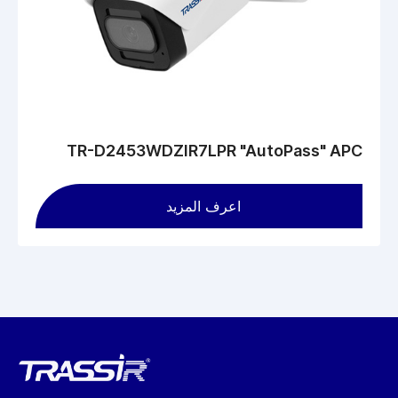
TR-D2453WDZIR7LPR "AutoPass" APC
اعرف المزيد