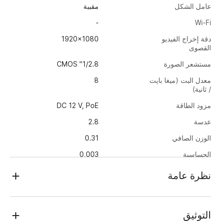
عامل الشكل
مقببة
-
Wi-Fi
دقة إخراج الفيديو
1920x1080
القصوى
مستشعر الصورة
1/2.8" CMOS
معدل البت (ميغا بايت
8
/ ثانية)
مزود الطاقة
DC 12 V, PoE
عدسة
2.8
الوزن الصافي
0.31
الحساسية
0,003
حماية الدخول
IP66
نظرة عامة
أبعاد
Ø102.2x56.4
TRASSIR TR-D4221WDIR2 v2 (2.8 mm)
استهلاك الطاقة
5.9
هي كاميرا بدقة 2 ميجابكسل (1920×1080) مخصصة للاستخدام في
التوثيق
الشوارع والمساحات المكشوفة كما أنها مهيئة للعمل في جميع فصول
درجة حرارة العمل
-40…+60