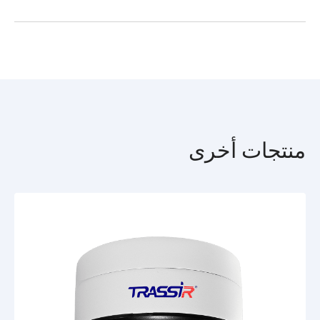
السنة ليلًا ونهارًا - تحت تأثير الهطولات الجوية، وفي أماكن الوصول
الوضع النهاري/الليلي
الميكانيكي يرفلتر
المباشر: غلاف الكاميرا محمي من الغبار والرطوبة وفقًا للمعيار IP66
TR-D4221WDIR2v2_passport_en.pdf
وضد التأثيرات الميكانيكية وفقًا للمعيار IK10، ونطاق درجات حرارة
واجهات الشبكة
RJ-45
التشغيل من 40 درجة مئوية تحت الصفر حتى 60 درجة مئوية، بالإضافة
إلى ميزة الحماية من الصواعق TVS 4000 V، نطاق إضاءة الأشعة
تحت الحمراء المدمجة يبلغ 20 مترًا.
الميزات الرئيسية
صممت كاميرا TR-D4221WDIR2 v2 2.8 للعمل باستخدام مستشعر
سيموس (CMOS) مقاس 1/2.8 بوصة، تبلغ شدة حساسيته 0.005
لوكس. تدعم الكاميرا وضع الرؤية الليلية/النهارية باستخدام ICR: في
ظروف الإضاءة الكافية، يحجب الفلتر الأشعة تحت الحمراء، الأمر الذي
منتجات أخرى
يعمل على تحسين عرض الألوان، أما في الظلام فيتم إبعادها ميكانيكيًا
عن مستشعر الضوء لزيادة حساسيته. زودت الكاميرا بعدسة ثابتة (البعد
البؤري - 2.8 مم، زاوية الرؤية الأفقية - 101 درجة، زاوية الرؤية
العمودية - 55 درجة، فتحة العدسة - F/1.8)، منفذ شبكة الطاقة RJ-
45، ميكروفون مدمج، فتحة لبطاقة microSD بسعة حتى 128
جيجابايت. مصدر الطاقة - تيار مستمر 12 فولط أو PoE. الحد الأقصى
لاستهلاك الطاقة - 4 واط كحد أقصى. الأبعاد: Ø102.20×56.38 مم.
الوزن: 310 جرام.