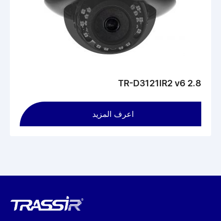
81 درجة ، وعموديًا - 44 درجة ، وفتحة F / 1.8 تأتي في علبة بلاستيكية،
مزود الطاقة - تيار مستمر 12 فولت أقصى استهلاك للطاقة - 2.3 واط
الحجم - 110.0 × 93.2 مم الوزن - 185 جرام.
TR-D3121IR2 v6 2.8
اعرف المزيد