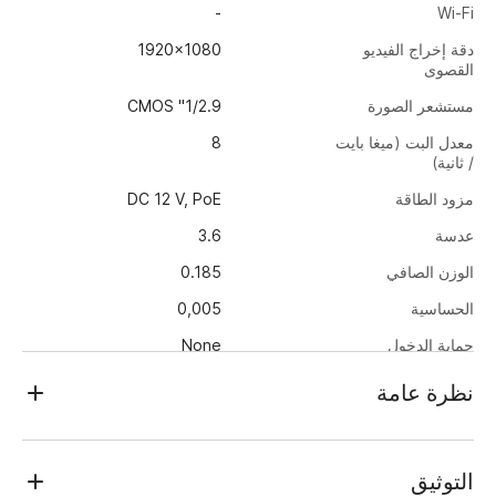
-
Wi-Fi
دقة إخراج الفيديو
1920x1080
القصوى
مستشعر الصورة
1/2.9" CMOS
معدل البت (ميغا بايت
8
/ ثانية)
مزود الطاقة
DC 12 V, PoE
عدسة
3.6
الوزن الصافي
0.185
الحساسية
0,005
حماية الدخول
None
أبعاد
Ø110x93.2
نظرة عامة
استهلاك الطاقة
2.3
TRASSIR TR-D2S1-noPoE v2 (3.6 mm)
درجة حرارة العمل
-10…+50
تعمل كاميرا IP الداخلية بدقة 2 ميجابكسل (1920 × 1080) بثبات في
التوثيق
نطاق درجة الحرارة -10 درجة مئوية ... +50 درجة مئوية. مناسبة
الوضع النهاري/الليلي
الميكانيكي يرفلتر