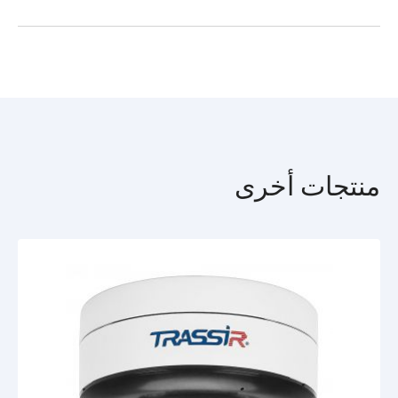
للمراقبة الليلية - مزودة بإضاءة الأشعة تحت الحمراء بمدى 20 مترًا.
واجهات الشبكة
RJ-45
TR-D2S1-noPoEv2_passport_en.pdf
القدرة الوظيفية
النطاق الديناميكي الواسع 105 ديسيبل يقلل من تأثير التغييرات في
مستوى الضوء على جودة الصورة.
تقليل التشوية الرقمي ثلاثي الأبعاد يعمل على تقليل الضوضاء المكانية.
الوضع النهاري / الليلي مع ICR: في ضوء كافٍ ، يحجب الفلتر الأشعة
تحت الحمراء التي تشوه ترجمة اللون ، وفي الظلام يتم إزاحتها ميكانيكيًا
بعيدًا عن المصفوفة بحيث تزداد حساسيتها ويمكن للإضاءة الخلفية أن
تعمل.
معدل نقل البيانات 25 لقطة في الثانية.
منتجات أخرى
ضغط H.265 + و H.264 + و H.265 و H.264.
معدل البت 8 ميجابت في الثانية.
وضع الممر - يدعم الدقة الرأسية 9:16.
Defog - لتحسين التباين لتقليل تأثير الضباب والدخان.
تعويض الإضاءة الخلفية.
الكشف عن الأشخاص.
كاشف الحركة.
كاشف عبور الخط الافتراضي.
مراقبة المنطقة (كشف التسلل / الخروج من المنطقة).
الأساسيات
تعتمد كاميرا TRASSIR TR-D2S1-noPoE v2 (3.6 mm)على مستشعر
CMOS للمسح التدريجي مقاس 1 / 2.9 بوصة ، والحساسية 0.005
لوكس. ومجهزة بعدسة بطول بؤري ثابت 3.6 مم ، وزاوية عرض أفقية