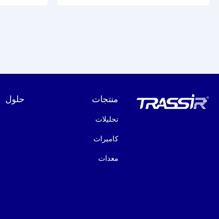
منتجات
حلول
تحليلات
كاميرات
معدات