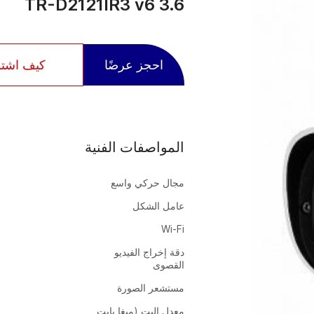
TR-D2121IR3 v6 3.6
احجز عرضًا
كيف اشت
المواصفات الفنية
مجال حركي واسع
عامل الشكل
Wi-Fi
دقة إخراج الفيديو
القصوى
مستشعر الصورة
معدل البت (ميغا بايت