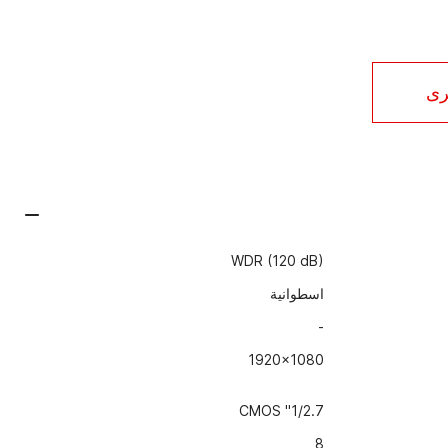
رى
WDR (120 dB)
اسطوانية
-
1920x1080
1/2.7" CMOS
8