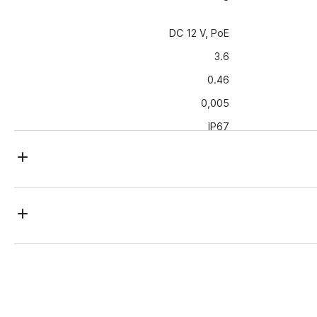
DC 12 V, PoE
3.6
0.46
0,005
IP67
183.3x67.3x63.9
3.9
-40…+60
تم تصميم كاميرا IP بدقة 2 ميجابكسل (1920 × 1080) مع مراعاة ظروف التشغيل في الهواء الطلق على مدار الساعة
على مدار الساعة: الغلاف المعدني يحميها من الرطوبة والغبار وفقًا لمعيار IP67 ، ودرجات حرارة التشغيل - -40 درجة C
الميكانيكي يرفلتر
RJ-45
منطقة).