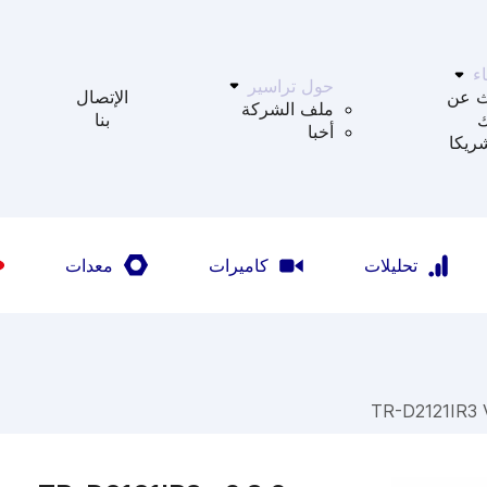
ء
حول تراسير
ث عن
الإتصال
ملف الشركة
بنا
أخبا
ريكا
تحليلات
كاميرات
معدات
TR-D2121IR3 