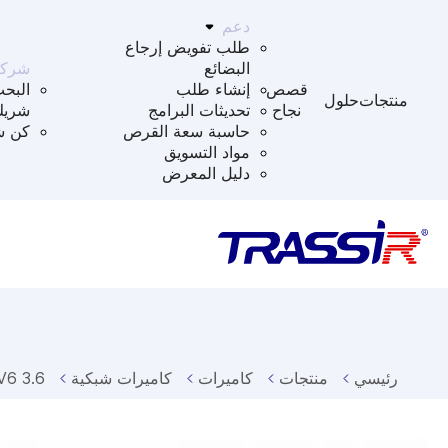
دعم
طلب تفويض إرجاع
البضائع
شركا
قصص
إنشاء طلب
البح
منتجات
حلول
نجاح
تحديثات البرامج
شريك
حاسبة سعة القرص
كن ش
مواد التسويق
دليل المعرض
رئيسي
منتجات
كاميرات
كاميرات شبكية
V6 3.6