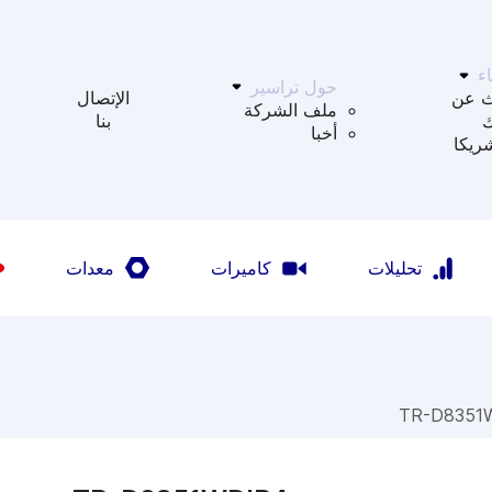
ء
حول تراسير
ث عن
الإتصال
ملف الشركة
بنا
أخبا
ريكا
تحليلات
كاميرات
معدات
TR-D8351