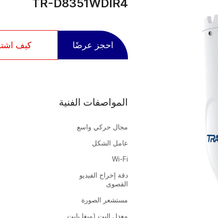
TR-D8351WDIR4
احجز عرضًا
كيف اشت
المواصفات الفنية
مجال حركي واسع
عامل الشكل
Wi-Fi
دقة إخراج الفيديو
القصوى
مستشعر الصورة
معدل البت (ميغا بايت