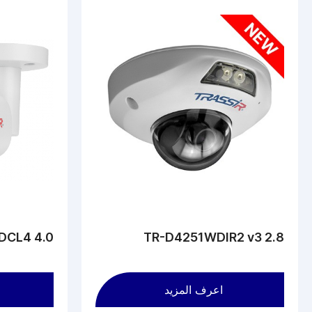
DCL4 4.0
TR-D4251WDIR2 v3 2.8
اعرف المزيد