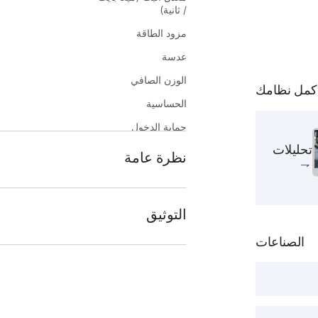
/ ثانية)
مزود الطاقة
عدسة
الوزن الصافي
كمل نظامك
الحساسية
حماية الدخول
تحليلات
أبعاد
نظرة عامة
استهلاك الطاقة
درجة حرارة العمل
الشوارع والمساحات المكشوفة كما أنها مهيئة
التوثيق
الوضع النهاري/الليلي
التشغيل من 40 درجة مئوية تحت الصفر حتى 60 درجة مئوية، بالإضافة إلى ميزة الحماية من الصواعق TVS 4000 V.
الصناعات
TR-D8351WDIR4_passport_en.pdf
الوظائف
اكتشف الحركة، الوجوه، الأشخاص، عبور الخط
عدد الأشخاص.