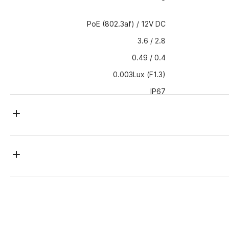
PoE (802.3af) / 12V DC
2.8 / 3.6
0.4 / 0.49
0.003Lux (F1.3)
IP67
Ø93x92.2
DC: 5.4W PoE: 6.0W
TRASSIR TR-D8321WDIR4 2.8 / 3.6 هي كاميرا IP بدقة 2 ميجابكسل (1920×1080) مخصصة للاستخدام في
-40°C … +60°C
 للعمل المتواصل في جميع فصول السنة وفي أماكن الوصول المباشر: غلاف
الكاميرا محمي من الغبار والرطوبة وفقًا للمعيار IP66 وضد التأثيرات الميكانيكية وفقًا للمعيار IK10، ونطاق درجات حرارة
الميكانيكي يرفلتر
 الافتراضي، الدخول والخروج من المنطقة، التسكع، السيارات، حساب