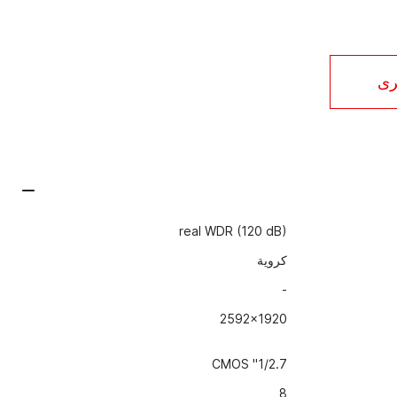
رى
real WDR (120 dB)
كروية
-
2592x1920
1/2.7" CMOS
8