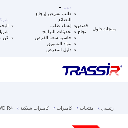
دعم
طلب تفويض إرجاع
البضائع
شركا
قصص
إنشاء طلب
البح
منتجات
حلول
نجاح
تحديثات البرامج
شريك
حاسبة سعة القرص
كن ش
مواد التسويق
دليل المعرض
رئيسي
منتجات
كاميرات
كاميرات شبكية
WDIR4