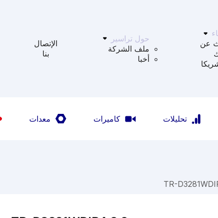
ء
حول تراسير
ث عن
الإتصال
ملف الشركة
بنا
أخبا
ريكا
تحليلات
كاميرات
معدات
TR-D3281WDIR