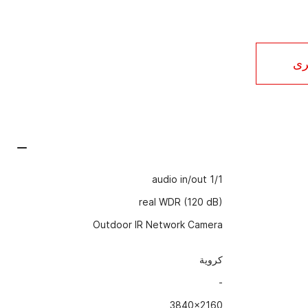
رى
audio in/out 1/1
real WDR (120 dB)
Outdoor IR Network Camera
كروية
-
3840x2160