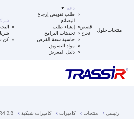
دعم
طلب تفويض إرجاع
البضائع
شركا
قصص
إنشاء طلب
البح
منتجات
حلول
نجاح
تحديثات البرامج
شريك
حاسبة سعة القرص
كن ش
مواد التسويق
دليل المعرض
رئيسي
منتجات
كاميرات
كاميرات شبكية
4 2.8