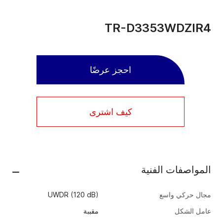
TR-D3353WDZIR4
احجز عرضًا
كيف اشترى
المواصفات الفنية
مجال حركي واسع
UWDR (120 dB)
عامل الشكل
مقببة