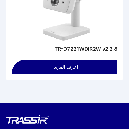
الرئيسية
تعمل كاميرا TR-D3353WDZIR4 2.7–13.5 باستخدام مستشعر
سيموس (CMOS) بحجم 1/2.7 بوصة تبلغ شدة حساسيته للضوء 0.002
لوكس. زودت الكاميرا بعدسة آلية ذات بعد بؤري - 2.7 مم ~ 13.5 مم،
زاوية الرؤية الأفقية - 91 درجة ~ 30 درجة، زاوية الرؤية العمودية - 66
درجة ~ 22 درجة، فتحة العدسة - F/1.3، منفذ شبكة الطاقة RJ-45،
ميكرفون مدمج، مدخل صوت، مخرج صوت، مدخل إنذار، مخرج إنذار،
TR-D7221WDIR2W v2 2.8
فتحة لبطاقة microSD بسعة حتى 156 جيجابايت. مصدر الطاقة - تيار
مستمر 12 فولط أو PoE. الحد الأقصى لاستهلاك الطاقة: 9.6 واط كحد
أقصى. الأبعاد: Ø116.10×96.51 مم. الوزن: 400 جرام.
اعرف المزيد