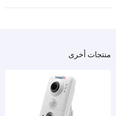
محكم مقاوم للماء والغبار وفقًا لمعيار IP67، ومقاوم للتأثيرات
الميكانيكية وفقًا لمعيار IK10. مزودة بحماية من الصواعق TVS 4000
TR-D3353WDZIR4_passport_en 1.pdf
V، وتضيء إضاءة الأشعة تحت الحمراء المدمجة لمسافة تصل إلى 40
مترًا وتدعم خاصية بدء التشغيل السريع.
الوظائف
اكتشف الحركة، الوجوه، الأشخاص، عبور الخط الافتراضي، الدخول
والخروج من المنطقة، التسكع، السيارات، حساب عدد الأشخاص.
WDR 120 ديسيبل - إزالة تأثير التغييرات في مستويات الإضاءة على
منتجات أخرى
جودة الصورة.
3D DNR - خفض شدة الضوضاء المكانية.
Defog - تحييد التشوهات في الصورة الناجمة عن الضباب أو الدخان.
BLC - تعويض الإضاءة الخلفية.
HLC - اخفاء الضوء المكاني.
وضع الرؤية الليلية/النهارية باستخدام ICR: في ظروف الإضاءة
الكافية، يحجب الفلتر الأشعة تحت الحمراء، الأمر الذي يعمل على
تحسين عرض الألوان، أما في الظلام فيتم إبعادها ميكانيكيًا عن
مستشعر الضوء لزيادة حساسيته.
ضغط البيانات باستخدام الترميز H.264 و H.265 و +H.265.
سرعة البث - 25 إطارًا في الثانية مع إيقاف النطاق WDR، و25 إطارًا
في الثانية مع تشغيل WDR. معدل نقل البتات: 8 ميغابت في الثانية.
إمكانية استخدام الشاشة في الوضع العمودي (وضع الممر)