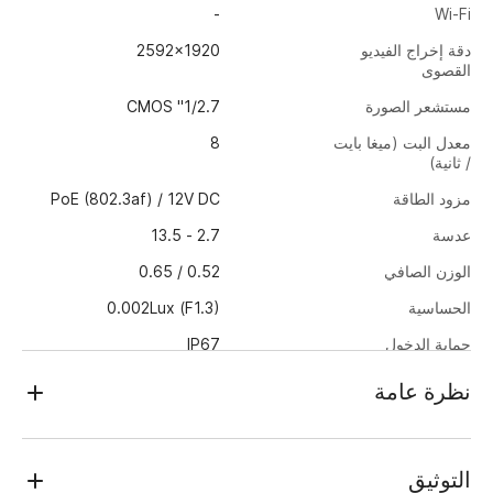
-
Wi-Fi
دقة إخراج الفيديو
2592x1920
القصوى
مستشعر الصورة
1/2.7" CMOS
معدل البت (ميغا بايت
8
/ ثانية)
مزود الطاقة
PoE (802.3af) / 12V DC
عدسة
2.7 - 13.5
الوزن الصافي
0.52 / 0.65
الحساسية
0.002Lux (F1.3)
حماية الدخول
IP67
أبعاد
Ø116.10x96.51
نظرة عامة
استهلاك الطاقة
DC: 7.4W PoE: 9.6W
TRASSIR TR-D2353WDZIR7 2.7–13.5 هي كاميرا- IP بدقة 5
درجة حرارة العمل
-40°C … +60°C
ميجابكسل (2592×1920) مصممة للاستخدام الخارجي في الأماكن
التوثيق
العامة - بغض النظر عن وقت السنة أو الوقت من اليوم، تتميز بغلاف
الوضع النهاري/الليلي
الميكانيكي يرفلتر