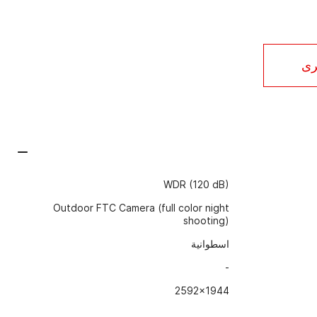
رى
WDR (120 dB)
Outdoor FTC Camera (full color night
shooting)
اسطوانية
-
2592x1944