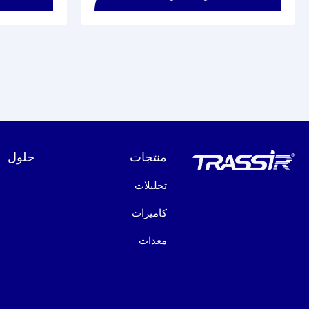
منتجات
حلول
تحليلات
كاميرات
معدات