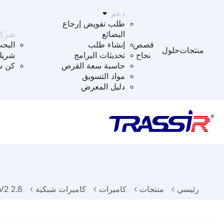
دعم
طلب تفويض إرجاع
البضائع
شركا
قصص
إنشاء طلب
البح
منتجات
حلول
نجاح
تحديثات البرامج
شريك
حاسبة سعة القرص
كن ش
مواد التسويق
دليل المعرض
رئيسي
منتجات
كاميرات
كاميرات شبكية
V2 2.8