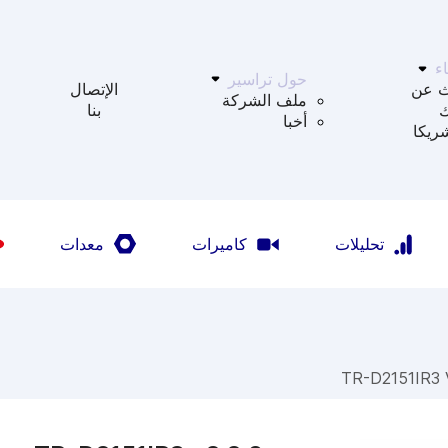
ء
حول تراسير
ث عن
الإتصال
ملف الشركة
بنا
أخبا
ريكا
تحليلات
كاميرات
معدات
TR-D2151IR3 