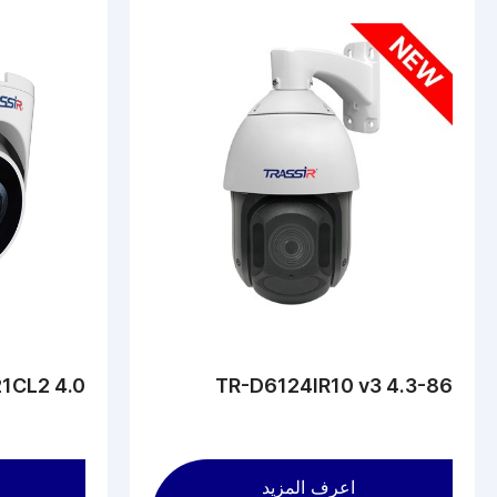
1CL2 4.0
TR-D6124IR10 v3 4.3-86
اعرف المزيد