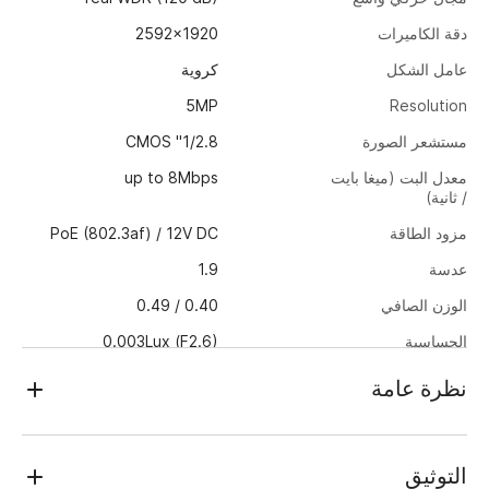
2592x1920
دقة الكاميرات
عامل الشكل
كروية
5MP
Resolution
1/2.8" CMOS
مستشعر الصورة
up to 8Mbps
معدل البت (ميغا بايت
/ ثانية)
PoE (802.3af) / 12V DC
مزود الطاقة
1.9
عدسة
0.40 / 0.49
الوزن الصافي
0.003Lux (F2.6)
الحساسية
MicroSD up to 512GB
التخزين المحلي
نظرة عامة
IP66, IK10
حماية الدخول
TRASSIR TR-D8251WDIR3 v3 (1.9 mm)
Yes
IR
TRASSIR TR-D8251WDIR3 v3 1.9 5 MP (2592×1920) IP
التوثيق
Camera is designed for outdoor use in all seasons. Its
Metal
مادة القضية