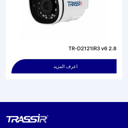
darkness to increase sensitivity
Bitrate: 8 Mbps
Fixed lens: 1.9 mm focal length, horizontal FOV 110° ±5°,
vertical FOV 80° ±5°, aperture F/2.6
RJ-45 network port, built-in microphone
MicroSD slot supporting up to 512 GB
Power: DC 12 V, PoE
Maximum power consumption: 5.1 W
Dimensions: Ø93 × 92.2 mm
TR-D2121IR3 v6 2.8
Weight: 400 g
اعرف المزيد