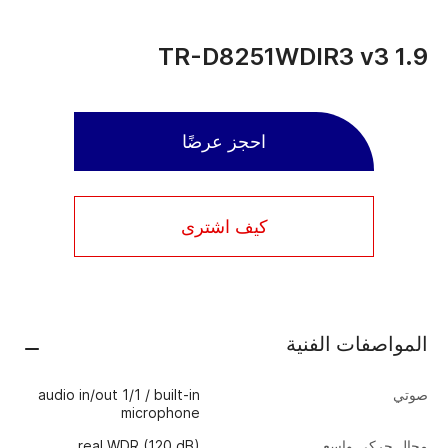
TR-D8251WDIR3 v3 1.9
احجز عرضًا
كيف اشترى
المواصفات الفنية
audio in/out 1/1 / built-in
صوتي
microphone
real WDR (120 dB)
مجال حركي واسع