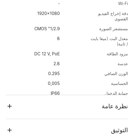
-
Wi-Fi
دقة إخراج الفيديو
1920x1080
القصوى
مستشعر الصورة
1/2.9" CMOS
معدل البت (ميغا بايت
8
/ ثانية)
مزود الطاقة
DC 12 V, PoE
عدسة
2.8
الوزن الصافي
0.295
الحساسية
0,005
حماية الدخول
IP66
أبعاد
Ø95x63
نظرة عامة
استهلاك الطاقة
2.4
تراسير
درجة حرارة العمل
-40…+60
TR-D2D5 v2 (2.8 mm)
التوثيق
الخارج 2 ميجابكسل (1920 × 1080) تم تصميم كاميرا
الوضع النهاري/الليلي
الميكانيكي يرفلتر