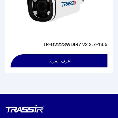
دعم PoE - تلقي الطاقة على الزوج الملتوي.
الأساسيات
تم تجهيز TR-D2D5 v2 (2.8 مم) بعدسة بطول بؤري ثابت 2.8 مم ،
ومجال رؤية أفقي 81 درجة ، ومجال رأسي 44 درجة ، وفتحة F / 1.8.
مزود الطاقة - تيار مستمر 12 فولت، بي أو إي. الحد الأقصى لاستهلاك
الطاقة 2.4 واط. الأبعاد - 95 × 63 مم. الوزن - 295 جم. مادة الهيكل -
معدن.
TR-D2223WDIR7 v2 2.7-13.5
اعرف المزيد