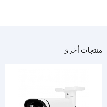
المراقبة(تستخدم بروتوكول الإنترنت) على معالج قوي ومصفوفة عالية
واجهات الشبكة
RJ-45
الحساسية قادرة على تكوين صورة ملونة حتى في الإضاءة المنخفضة -
TR-D2D5v2 passport (eng).pdf
تبث فيديو ملونًا بالمعلومات لفترة أطول، وتنتج صورة بتحسين اللون
والتفاصيل. مناسبة للمراقبة بالفيديو الليلية - مزودة بإضاءة الأشعة تحت
الحمراء بمدى يصل إلى 15 مترًا.
الوظائف
معدل نقل البيانات 25 لقطة في الثانية.
الضغط H.265 + ، H.264 + ، H.265 ، H.264.
معدل البت 8 ميجابت في الثانية.
حماية العلبة من الأتربة والرطوبة - IP66.
منتجات أخرى
حماية العلبة من التأثيرات الميكانيكية - IK10.
الحماية من الصواعق - TVS 4000 V.
درجات حرارة التشغيل - -40 درجة مئوية ... +60 درجة مئوية
WDR 105 ديسيبل - اختيار التعريض الضوئي الأمثل لظروف الإضاءة
لتقليل العيوب التي تسببها إضاءة التباين المختلفة.
3D DNR - تقليل الضوضاء المكانية.
الوضع النهاري / الليلي مع ICR: في ضوء كافٍ ، يكسر الفلتر الأشعة
تحت الحمراء ، مما يؤدي إلى تحسين عرض اللون ، وفي الظلام يتم
إزاحته ميكانيكيًا بعيدًا عن المصفوفة لزيادة حساسيتها ويمكن للإضاءة
الخلفية أن تعمل.
Defog - يعزز التباين للقضاء على تأثير الضباب أو الدخان في المشهد.
BLC - تعويض الضوء الخلفي.
تحليلات الفيديو: كشف الحركة والأشخاص ، واكتشاف تقاطع الخط
الافتراضي ، وتطفل المنطقة.