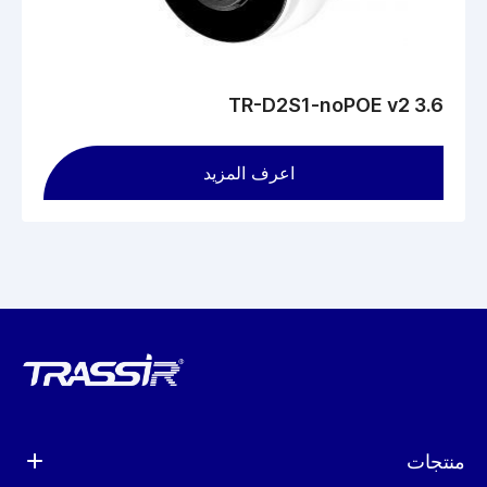
الليلي مع ICR: في الإضاءة الكافية ، يحجب الفلتر الأشعة تحت الحمراء
، مما يؤدي إلى تحسين عرض اللون ، وفي الظلام يتم إزاحته ميكانيكيًا
بعيدًا عن المصفوفة لزيادة حساسيتها ويمكن للإضاءة الخلفية أن تعمل.
يبث دفقًا بدقة 5 ميجابكسل بمعدل 20 لقطة في الثانية ، من 4
ميجابكسل وأقل - 25 لقطة في الثانية. يضغط الفيديو باستخدام برامج
TR-D2S1-noPOE v2 3.6
الترميز H.265 و H.264 و H.265 + الترميز الذكي. معدل البت - 8
ميجابت في الثانية.
اعرف المزيد
منتجات