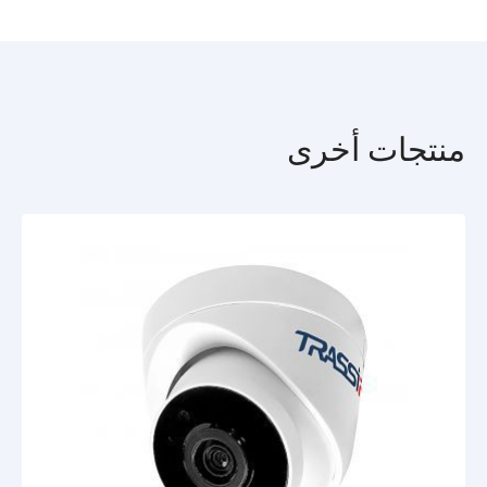
القدرة الوظيفية
الكشف عن الأشخاص.
عد الناس.
كاشف عبور الخط الافتراضي.
السيطرة على المنطقة.
كاشف التطفل.
منتجات أخرى
النطاق الديناميكي الواسع 120 ديسيبل - تقليل تأثير الإضاءة ذات التباين
المختلف على جودة الصورة.
تقليل التشوية الرقمي ثلاثي الأبعاد يعمل على تقليل الضوضاء المكانية.
وضع الممر - دعم الأجهزة للدقة الرأسية.
Defog - يحسن التباين لإزالة العيوب الناتجة عن الضباب والدخان.
منطقة الاهتمام - التثبيت على المنطقة المحددة والتوازي مع تقليل الدقة
في بقية اللقطة لتحسين معدل البت.
تعويض الإضاءة الخلفية.
HLC - تحسين العرض عند التعرض للأضواء الساطعة.
الأساسيات
تدعم الكاميرا الوضع النهاري / الليلي مع ICR: في الإضاءة الكافية ،
يحجب الفلتر الأشعة تحت الحمراء ، مما يؤدي إلى تحسين عرض اللون ،
وفي الظلام يتم إزاحته ميكانيكيًا بعيدًا عن المصفوفة لزيادة حساسيتها
ويمكن للإضاءة الخلفية أن تعمل. يبث دفقًا بدقة 5 ميجابكسل بمعدل 20
لقطة في الثانية ، من 4 ميجابكسل وأقل - 25 لقطة في الثانية. يضغط
الفيديو باستخدام برامج الترميز H.265 و H.264 و H.265 + الترميز
الذكي. معدل البت - 8 ميجابت في الثانية. تدعم الكاميرا الوضع النهاري /