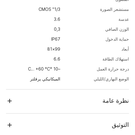
مستشعر الصورة
1/3" CMOS
عدسة
3.6
الوزن الصافي
0,3
حماية الدخول
IP67
أبعاد
99×81
استهلاك الطاقة
6.6
درجة حرارة العمل
–10 °C… +60 °C
الوضع النهاري/الليلي
الميكانيكي يرفلتر
نظرة عامة
TRASSIR TR-H2S1 (3.6 mm)
تعمل الكاميرا التناظرية الداخلية بدقة 2 ميجابكسل (1920 × 1080)
التوثيق
بتنسيقات نقل بيانات AHD و HD-CVI و HD-TVI - تنقل إشارة فيديو غير
مضغوطة بدقة 2 ميجابكسل على مسافة تصل إلى 500 متر. يدعم وضع