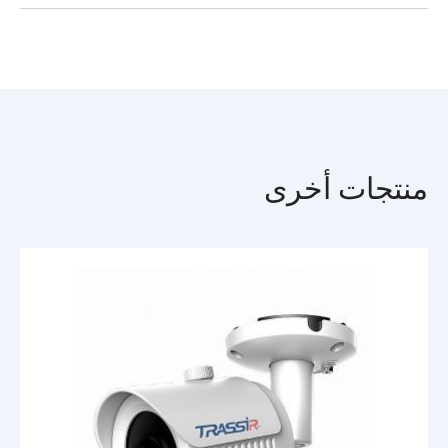
النهار / الليل، مزودةا بفلتر IR ميكانيكي: عند وجود إضاءة كافية، يقوم
TR-H2S1 passport (eng).pdf
ICR بقطع الأشعة تحت الحمراء، وتطبيع عرض اللون، وفي الظلام يتم
تحويله ميكانيكيًا إلى الجانب بحيث تتوسع حساسية المصفوفة إلى يمكن
أن يعمل نطاق الأشعة تحت الحمراء والإضاءة الخلفية.
القدرة الوظيفية
-النطاق الديناميكي الواسع يعالج الصور البرمجية لتصحيح أوجه القصور
الناتجة عن التغيرات في مستوى إضاءة المشه.
تقليل التشويش الرقمي يقلل الضوضاء.
سرعة البث - 25 لقطة في الثانية.
منتجات أخرى
الأساسيات
كاميرا TR-H2S1 (3.6 مم) مبنية على مصفوفة CMOS مقاس 1/3
بوصة مع حساسية 0.01 lx. مزودة بعدسة بطول بؤري ثابت 3.6 مم ،
ومجال رؤية أفقي 81 درجة ، ومجال رؤية رأسي 57 درجة. يتم توفير
عصا التحكم للتبديل بين تنسيقات نقل البيانات. مصدر الطاقة - تيار
مستمر 12 فولت. استهلاك الطاقة - 6.6 وات. الاستهلاك الحالي - 550
مللي أمبير. الأبعاد - قطر 99 × 81 ملم. الوزن - 300 جم. درجات
حرارة التشغيل - -10 درجة مئوية ... +60 درجة مئوية.