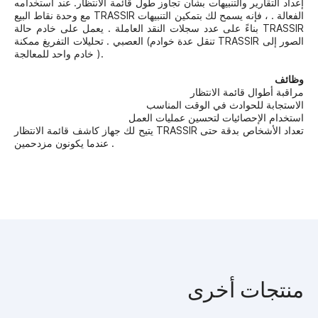
إعداد التقارير والتنبيهات بشأن تجاوز طول قائمة الانتظار. عند استخدامه
مع وحدة نقاط البيع TRASSIR الفعالة . ، فإنه يسمح لك بتمكين التنبيهات
بناءً على عدد سجلات النقد العاملة . يعمل على خادم حالة TRASSIR
العصبي . تحليلات التفريغ ممكنة (تنقل عدة خوادم TRASSIR الصور إلى
خادم واحد للمعالجة ).
وظائف
مراقبة أطوال قائمة الانتظار
الاستجابة للحوادث في الوقت المناسب
استخدام الإحصائيات لتحسين عمليات العمل
يتيح لك جهاز كاشف قائمة الانتظار TRASSIR تعداد الأشخاص بدقة حتى
عندما يكونون مزدحمين .
منتجات أخرى