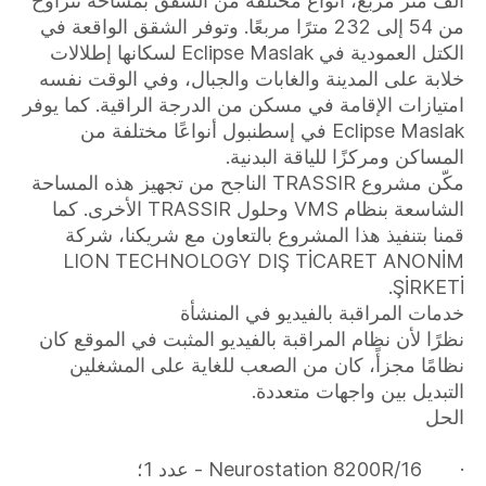
ألف متر مربع، أنواع مختلفة من الشقق بمساحة تتراوح
من 54 إلى 232 مترًا مربعًا. وتوفر الشقق الواقعة في
الكتل العمودية في Eclipse Maslak لسكانها إطلالات
خلابة على المدينة والغابات والجبال، وفي الوقت نفسه
امتيازات الإقامة في مسكن من الدرجة الراقية. كما يوفر
Eclipse Maslak في إسطنبول أنواعًا مختلفة من
المساكن ومركزًا للياقة البدنية.
مكّن مشروع TRASSIR الناجح من تجهيز هذه المساحة
الشاسعة بنظام VMS وحلول TRASSIR الأخرى. كما
قمنا بتنفيذ هذا المشروع بالتعاون مع شريكنا، شركة
LION TECHNOLOGY DIŞ TİCARET ANONİM
ŞİRKETİ.
خدمات المراقبة بالفيديو في المنشأة
نظرًا لأن نظام المراقبة بالفيديو المثبت في الموقع كان
نظامًا مجزأً، كان من الصعب للغاية على المشغلين
التبديل بين واجهات متعددة.
الحل
· Neurostation 8200R/16 - عدد 1؛