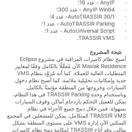
· AnyIP - عدد 16؛
· AnyIP Win64 - عدد 300؛
· AutoTRASSIR 30/1- عدد 4؛
· AutoTRASSIR Parking - عدد 1؛
· AutoUniversal Script - عدد 1؛
· TRASSIR VMS.
نتيجة المشروع
أصبح نظام كاميرات المراقبة في مشروع Eclipse
Maslak Residence الآن مُفعَّلًا بالكامل وفقًا لمعايير
المتطلبات العالية للعملاء، كما أنه مُزوَّد بنظام VMS
جديد وإمكانيات تحليلية ملائمة. كما أصبح نظام دخول
السيارات وخروجها من المنطقة مؤتمتًا بالكامل.
وباستخدام وحدة TRASSIR Parking في هذا النظام،
يمكن للعميل التحكم بازدحام أماكن وقوف السيارات
بسهولة. فمن خلال دمج جميع الأجزاء في نظام
TRASSIR VMS المتكامل، يمكن للمشغلين في المجمع
السكني الآن إدارة VMS على مستوى المنطقة بشكل
مثالي. وقد أتاح TRASSIR إمكانية دمج نظام كاميرات