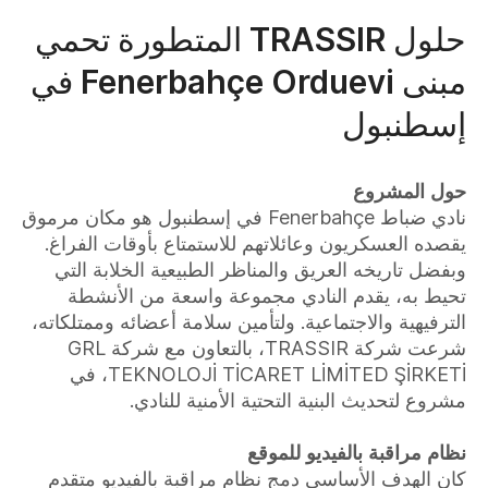
حلول TRASSIR المتطورة تحمي
مبنى Fenerbahçe Orduevi في
إسطنبول
حول المشروع
نادي ضباط Fenerbahçe في إسطنبول هو مكان مرموق
يقصده العسكريون وعائلاتهم للاستمتاع بأوقات الفراغ.
وبفضل تاريخه العريق والمناظر الطبيعية الخلابة التي
تحيط به، يقدم النادي مجموعة واسعة من الأنشطة
الترفيهية والاجتماعية. ولتأمين سلامة أعضائه وممتلكاته،
شرعت شركة TRASSIR، بالتعاون مع شركة GRL
TEKNOLOJİ TİCARET LİMİTED ŞİRKETİ، في
مشروع لتحديث البنية التحتية الأمنية للنادي.
نظام مراقبة بالفيديو للموقع
كان الهدف الأساسي دمج نظام مراقبة بالفيديو متقدم