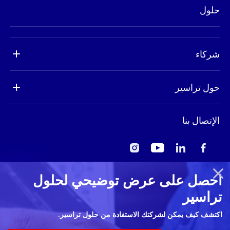
حلول
كاميرات
معدات
طلب تفويض إرجاع البضائع
شركاء
إنشاء طلب
البحث عن شريك
تحديثات البرامج
حول تراسير
كن شريكا
حاسبة سعة القرص
ملف الشركة
الإتصال بنا
مواد التسويق
أخبا
دليل المعرض
احصل على عرض توضيحي لحلول
سياسة الخصوصية
تراسير
سياسة ملفات الإرتباط
اكتشف كيف يمكن لشركتك الاستفادة من حلول تراسير.
سياسة RMA