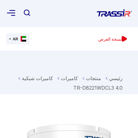
نسخة العرض
AR
رئيسي
منتجات
كاميرات
كاميرات شبكية
TR-D8221WDCL3 4.0