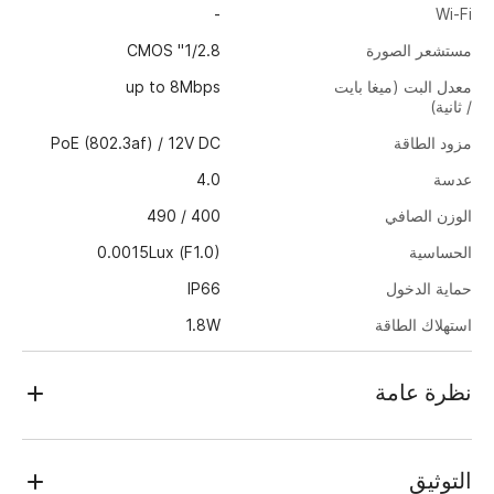
-
Wi-Fi
مستشعر الصورة
1/2.8" CMOS
معدل البت (ميغا بايت
up to 8Mbps
/ ثانية)
مزود الطاقة
PoE (802.3af) / 12V DC
عدسة
4.0
الوزن الصافي
400 / 490
الحساسية
0.0015Lux (F1.0)
حماية الدخول
IP66
استهلاك الطاقة
1.8W
درجة حرارة العمل
-40°C … +60°C
نظرة عامة
الوضع النهاري/الليلي
FTC
TRASSIR TR-D8221WDCL3 (4.0 mm)
هي كاميرا IP بدقة 2 ميجابكسل (1920×1080) تأتي بغلاف محمي من
التوثيق
الغبار والرطوبة وفقًا للمعيار IP66، الأمر الذي يوفر بالإضافة إلى نطاق