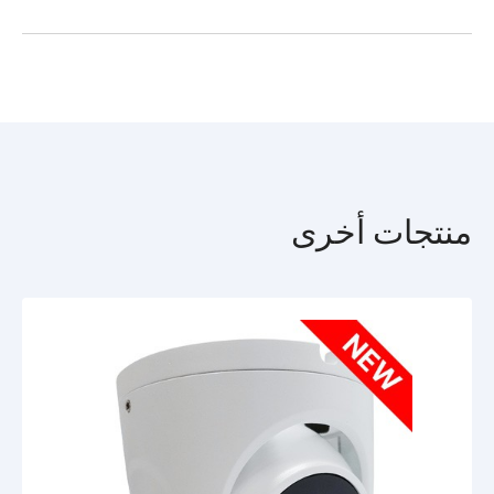
درجات حرارة التشغيل من 40 درجة مئوية تحت الصفر حتى 60 درجة
مئوية وميزة الحماية من الصواعق TVS 4000 V تشغيلًا مستقرًا
TR-D8221WDCL3_passport_en.pdf
للكاميرا في الشوارع والمساحات المكشوفة في جميع فصول السنة.
توفر كاميرا TR-D2221WDCL4 (4 مم) تسجيلات فيديو ملونة على
مدار الساعة بفضل مستشعر سيموس (CMOS) شديد الحساسية
(0.0015 لوكس) مقاس 1/2.8 بوصة والعدسة فائقة السرعة (F/1.0)
وإضاءة LED البيضاء والتي يصل مداها حتى 30 مترًا.
الميزات الرئيسية
البعد البؤري للعدسة - 4 مم، زاوية الرؤية الأفقية - 80 درجة، زاوية
منتجات أخرى
الرؤية العمودية - 43 درجة. الواجهات: منفذ شبكي RJ-45، مخرج
صوت، مدخل إنذار، مخرج إنذار، موصل طاقة. الكاميرا مزودة بعدة
محاور للدوران، مما يسمح بضبط اتجاه الرؤية دون إعادة توصيل
الأسلاك. مصدر الطاقة - تيار مستمر 12 فولط أو PoE. الحد الأقصى
لاستهلاك الطاقة - 4.8 واط كحد أقصى. الأبعاد: Ø93.0×92.2 مم،
الوزن: 400 جرام.