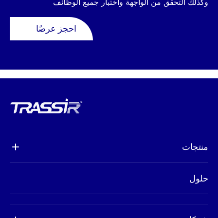
وكذلك التحقق من الواجهة واختبار جميع الوظائف
احجز عرضًا
منتجات
تحليلات
حلول
كاميرات
معدات
طلب تفويض إرجاع البضائع