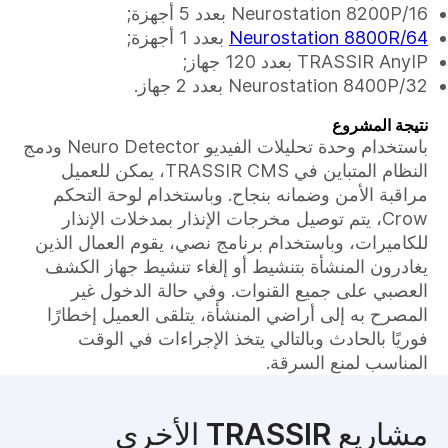
Neurostation 8200Р/16 بعدد 5 أجهزة;
Neurostation 8800R/64
بعدد 1 أجهزة;
TRASSIR AnyIP بعدد 120 جهاز;
Neurostation 8400Р/32 بعدد 2 جهاز.
نتيجة المشروع
باستخدام وحدة تحليلات الفيديو Neuro Detector ودمج
النظام المتباين في TRASSIR CMS، يمكن للعميل
مراقبة الأمن وضمانه بنجاح. وباستخدام لوحة التحكم
Crow، يتم توصيل مخرجات الإنذار بمدخلات الإنذار
للكاميرات، وباستخدام برنامج نصي، يقوم العمال الذين
يغادرون المنشأة بتنشيط أو إلغاء تنشيط جهاز الكشف
العصبي على جميع القنوات. وفي حالة الدخول غير
المصرح به إلى أراضي المنشأة، يتلقى العميل إخطارًا
فوريًا بالحادث وبالتالي يتخذ الإجراءات في الوقت
المناسب لمنع السرقة.
مشاريع TRASSIR الأخرى