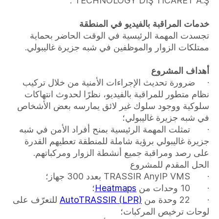
TECHNOLOGY DIŞ TICARET A.Ş".
خدمات المراقبة بالفيديو في المنطقة
تجسدت المهمة الرئيسية في الوقت الحاضر بحماية
ممتلكات الزوار والموظفين في شبه جزيرة غاليبولي.
أهداف المشروع
· ضرورة تحديث الإجراءات الأمنية من خلال تركيب
نظام متطور للمراقبة بالفيديو، نظرًا لحدوث انتهاكات
سلوكية ووجود سلوك غير لائق يمارسه بعض الأشخاص
في شبه جزيرة غاليبولي؛
· تمثلت المهمة الرئيسية بمنح أفراد الأمن في شبه
جزيرة غاليبولي برؤية شاملة للمنطقة تعطيهم القدرة
على رصد ومراقبة جميع أنشطة الزوار ومركباتهم.
الحل المقدم للمشروع
· TRASSIR AnyIP VMS بعدد 300 جهاز؛
· 10 وحدات من
Heatmaps
؛
· 22 وحدة من
AutoTRASSIR (LPR)
للتعرّف على
لوحات ترخيص المركبات؛