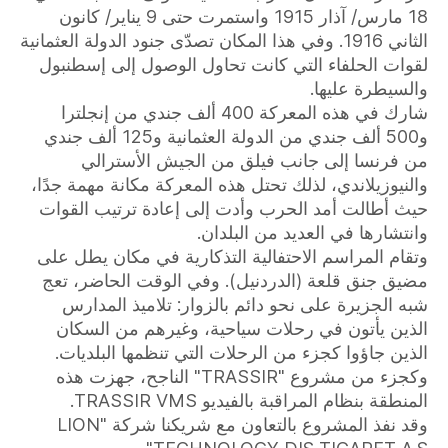
18 مارس/ آذار 1915 واستمرت حتى 9 يناير/ كانون
الثاني 1916. وفي هذا المكان تصدّى جنود الدولة العثمانية
لقوات الحلفاء التي كانت تحاول الوصول إلى إسطنبول
والسيطرة عليها.
شارك في هذه المعركة 400 ألف جندي من إنجلترا
و500 ألف جندي من الدولة العثمانية و125 ألف جندي
من فرنسا إلى جانب فيلق من الجيش الأسترالي
والنيوزيلاندي، لذلك تحتل هذه المعركة مكانة مهمة جدًا،
حيث أطالت أمد الحرب وأدت إلى إعادة ترتيب القوات
وانتشارها في العديد من البلدان.
وتقام المراسم الاحتفالية التذكارية في مكان يطل على
مضيق جنق قلعة (الدردنيل). وفي الوقت الحاضر، تعج
شبه الجزيرة على نحو دائم بالزوار: تلاميذ المدارس
الذين يأتون في رحلات سياحية، وغيرهم من السكان
الذين جاؤوا كجزء من الرحلات التي تنظمها البلديات.
وكجزء من مشروع "TRASSIR" الناجح، جهزت هذه
المنطقة بنظام المراقبة بالفيديو TRASSIR VMS.
وقد نفذ المشروع بالتعاون مع شريكنا شركة "LION