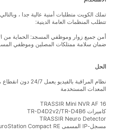
تملك الكويت متطلبات أمنية عالية جدا ، وبالتالي فإن اختيار أنظمة المراقبة بالفي
تتطلب المنظمات العامة الدينية:
أمن جميع زوار وموظفي المسجد: الحماية من ال
ضمان سلامة ممتلكات المصلين وموظفي المسج
الحل
نظام المراقبة بالفيديو يعمل 24/7 دون انقطاع ، سهل التشغيل والصيانة ، ذو واجهة وبرامج مضمنة سهلة الاستخدام.
المعدات المستخدمة
TRASSIR Mini NVR AF 16
كاميرات TR-D4D2v2/TR-D4B6
TRASSIR Neuro Detector
مسجل-IP المسمى TRASSIR NeuroStation Compact RE على أساس الشبكة العصبية