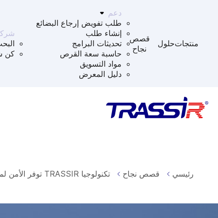
دعم
طلب تفويض إرجاع البضائع
إنشاء طلب
شركا
قصص
منتجات
حلول
تحديثات البرامج
البح
نجاح
حاسبة سعة القرص
كن ش
مواد التسويق
دليل المعرض
رئيسي
قصص نجاح
تكنولوجيا TRASSIR توفر الأمن لمسجد بن نبهان في الكويت