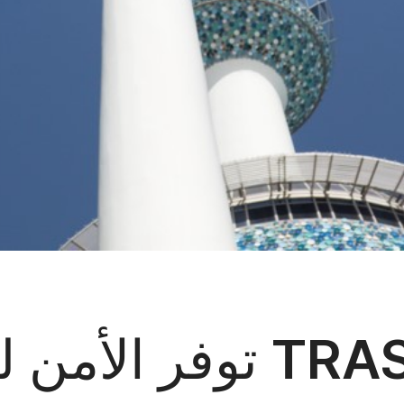
تكنولوجيا TRASSIR توف