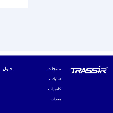
منتجات
حلول
تحليلات
كاميرات
معدات