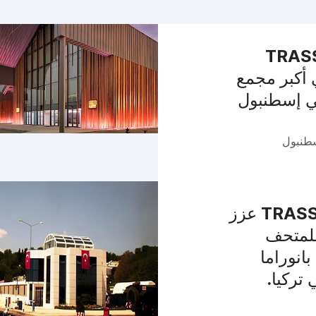
 TRASSIR
 أكبر مجمع
 إسطنبول
سطنبول
نظام TRASSIR عزز
للمتحف
بانوراما