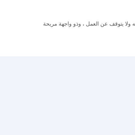
 بما في ذلك أماكن وقوف السيارات بمساعدة نظام مراقبة بالفيديو 24/7 موثوق به ولا يتوقف عن العمل ، وذو واجهة مريحة