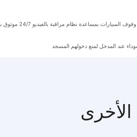
ضمان أمن أراضي المسجد ،
داء عند المدخل لمنع دخولهم المسجد