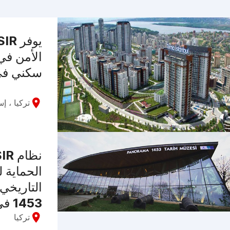
يوفر
الأمن في
سكني في
تركيا ، إ
الحماية 
التاريخي 
1453 في تركيا.
تركيا