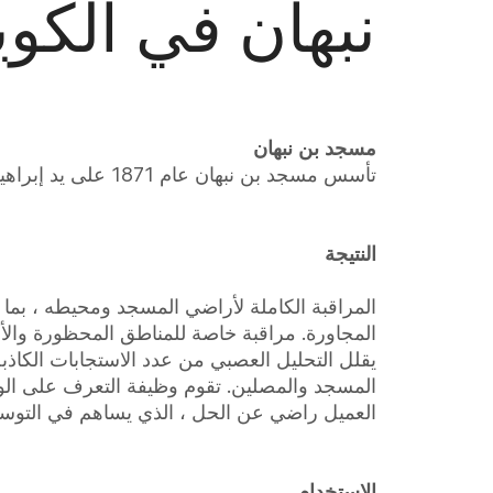
نبهان في الكو
مسجد بن نبهان
تأسس مسجد بن نبهان عام 1871 على يد إبراهيم نبهان. هو نصب معماري بقي صامدا لمدة طويلة ومركز للسياحة وزيارة المصلين.
النتيجة
المراقبة الكاملة لأراضي المسجد ومحيطه ، بما
المجاورة. مراقبة خاصة للمناطق المحظورة والأ
يقلل التحليل العصبي من عدد الاستجابات الكاذب
المسجد والمصلين. تقوم وظيفة التعرف على الو
العميل راضي عن الحل ، الذي يساهم في التوسع المستقبلي 
الاستخدام