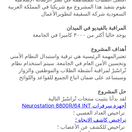
نقوم بتنفيذ هذا المشروع مع شريكنا في المملكة العربية
السعودية شركة السقيفة لتطويرالأعمال
المراقبة بالفيديو في الميدان
يوجد حاليا أكثر من ٣٠٠٠ كاميرا في الجامعة
أهداف المشروع
تعتبرالمهمة الرئيسية هي ترقية واستبدال النظام الأمني
وتحسين الأمن العام في الجامعة. سيتم استخدام نظام
تْراسّيرْ لمراقبة أنشطة الطلاب والموظفين والزوار
وسيساعد على ضمان اتباع الجميع للقواعد واللوائح
حل المشروع
لقد بدأنا بتثبيت منتجات تْراسّيرْ التالية
أجهزة سِرفرات Neurostation 8800R/64 INT
تراخيص العداد العصبي ؛
تراخيص كاشف الاتجاه ؛
تراخيص للكشف عن الأعصاب ؛